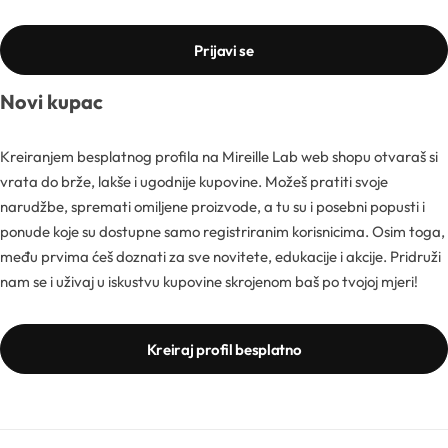
Sva ambalaža
Mentorski program
Mentorski program
Uvjeti sudjelovanja na edukacijama
Prijavi se
Sve sirovine
Airless boce
Mireille Loyalty
Pridruži se Mentorskom
Novi kupac
Aditivi
Boce
Teambuilding
Kreiranjem besplatnog profila na Mireille Lab web shopu otvaraš si
Sve novosti
vrata do brže, lakše i ugodnije kupovine. Možeš pratiti svoje
Aktivne kozmetičke supstancije
Boce za pjenu
narudžbe, spremati omiljene proizvode, a tu su i posebni popusti i
Formulacijski lab
ponude koje su dostupne samo registriranim korisnicima. Osim toga,
Edukacije
Arome
Inhalatori
među prvima ćeš doznati za sve novitete, edukacije i akcije. Pridruži
nam se i uživaj u iskustvu kupovine skrojenom baš po tvojoj mjeri!
Pregledaj epizode
Sirovine
Biljna ulja
YouTube
Recepture
Kreiraj profil besplatno
Boje
Kapalice
Radionice
Cink