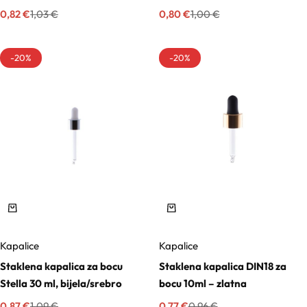
Trigliceridi
0,82
€
0,80
€
1,03
€
1,00
€
Vitamini
-20%
-20%
Voskovi
Kapalice
Kapalice
Staklena kapalica za bocu
Staklena kapalica DIN18 za
Stella 30 ml, bijela/srebro
bocu 10ml – zlatna
0,87
€
0,77
€
1,09
€
0,96
€