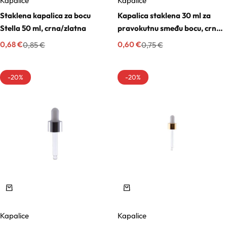
Kapalice
Kapalice
Staklena kapalica za bocu
Kapalica staklena 30 ml za
Gelovi
Stella 50 ml, crna/zlatna
pravokutnu smeđu bocu, crno-
zlatna
0,68
€
0,60
€
0,85
€
0,75
€
Gline
-20%
-20%
Hidrolati
Hijaluronske kiseline
Humektanti
Kelati
Kiseline
Kapalice
Kapalice
Konzervansi