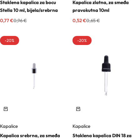
Staklena kapalica za bocu
Kapalica zlatna, za smeđa
Stella 10 ml, bijela/srebrna
pravokutna 10ml
Kozmetički mirisi
0,77
€
0,52
€
0,96
€
0,65
€
Macerati
-20%
-20%
Magnezij sulfati
Maslaci
Mica prahovi
Kapalice
Kapalice
Otapala
Kapalica srebrna, za smeđa
Staklena kapalica DIN 18 za