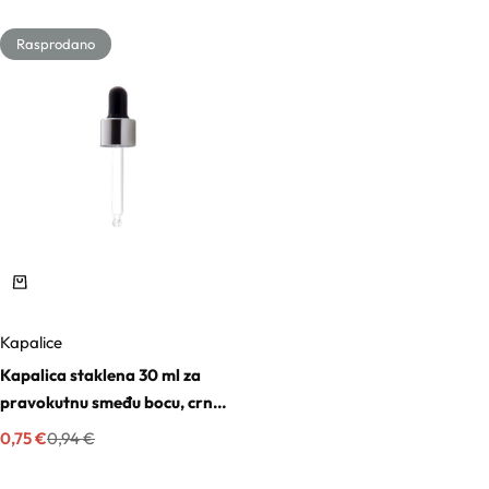
Rasprodano
Kapalice
Kapalica staklena 30 ml za
pravokutnu smeđu bocu, crno-
srebrna
0,75
€
0,94
€