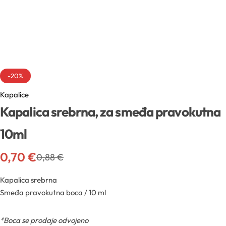
Sva ambalaža
Mentorski program
Mentorski program
Uvjeti sudjelovanja na edukacijama
Sve sirovine
Airless boce
Mireille Loyalty
Pridruži se Mentorskom
Aditivi
Boce
Teambuilding
-20%
Sve novosti
Kapalice
Aktivne kozmetičke supstancije
Boce za pjenu
Kapalica srebrna, za smeđa pravokutna
Formulacijski lab
Edukacije
Arome
Inhalatori
10ml
Pregledaj epizode
Sirovine
0,70
€
Biljna ulja
0,88
€
YouTube
Recepture
Kapalica srebrna
Boje
Smeđa pravokutna boca / 10 ml
Kapalice
Radionice
Cink
*Boca se prodaje odvojeno