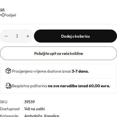
Ljekarničke ambalaže
Mentorski program
CO2 ekstrakti
QR
Podijeli
Lončići
Eksfolijatori
Nastavci za boce
Mentorski program
Ekstrakti
Dodaj u košaricu
Brendovi
Emolijenti
Pošaljite upit za veće količine
Pregledaj sve
Emulgatori
Poklopci za lončiće
Procijenjeno vrijeme dostave iznosi
3-7 dana.
Esteri
Rolleri i stickovi
Besplatna poštarina
na sve narudžbe iznad 60,00 eura.
Farmaceutske sirovine
Stelle i sirupice
SKU
39539
Dostupnost
148 na zalihi
Kategorije:
Ambalaža
,
Kapalice