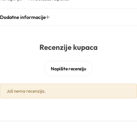
Gelovi
Dodatne informacije
Gline
Recenzije kupaca
Hidrolati
Hijaluronske kiseline
Napišite recenziju
Humektanti
Još nema recenzija.
Kelati
Kiseline
Konzervansi