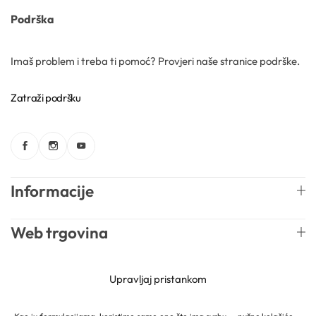
Podrška
Kozmetički mirisi
Imaš problem i treba ti pomoć? Provjeri naše stranice podrške.
Macerati
Zatraži podršku
Magnezij sulfati
Maslaci
Mica prahovi
Informacije
Web trgovina
Newsletter
Upravljaj pristankom
Otapala