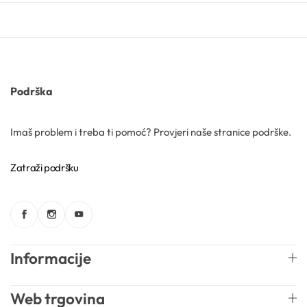
Gelovi
Gline
Podrška
Hidrolati
Imaš problem i treba ti pomoć? Provjeri naše stranice podrške.
Hijaluronske kiseline
Zatraži podršku
Humektanti
Kelati
Informacije
Kiseline
Web trgovina
Konzervansi