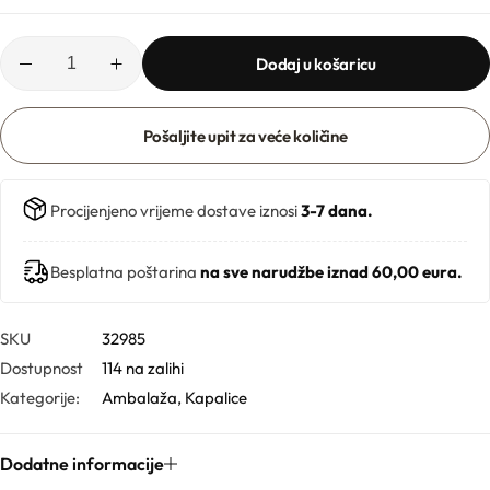
Ljekarničke ambalaže
Mentorski program
CO2 ekstrakti
Dodaj u košaricu
Lončići
Eksfolijatori
Nastavci za boce
Pošaljite upit za veće količine
Mentorski program
Ekstrakti
Brendovi
Emolijenti
Procijenjeno vrijeme dostave iznosi
3-7 dana.
Pregledaj sve
Emulgatori
Besplatna poštarina
na sve narudžbe iznad 60,00 eura.
Poklopci za lončiće
Esteri
SKU
32985
Rolleri i stickovi
Dostupnost
114 na zalihi
Farmaceutske sirovine
Kategorije:
Ambalaža
,
Kapalice
Stelle i sirupice
Dodatne informacije