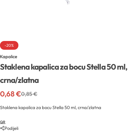
Sva ambalaža
Mentorski program
Mentorski program
Uvjeti sudjelovanja na edukacijama
Sve sirovine
Airless boce
Mireille Loyalty
Pridruži se Mentorskom
Aditivi
Boce
Teambuilding
-20%
Sve novosti
Kapalice
Aktivne kozmetičke supstancije
Boce za pjenu
Staklena kapalica za bocu Stella 50 ml,
Formulacijski lab
Edukacije
Arome
Inhalatori
crna/zlatna
Pregledaj epizode
Sirovine
0,68
€
Biljna ulja
0,85
€
YouTube
Recepture
Staklena kapalica za bocu Stella 50 ml, crna/zlatna
Boje
Kapalice
Radionice
QR
Cink
Podijeli