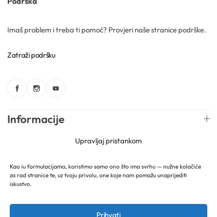
Podrška
Imaš problem i treba ti pomoć? Provjeri naše stranice podrške.
Zatraži podršku
Informacije
Upravljaj pristankom
Web trgovina
Kao iu formulacijama, koristimo samo ono što ima svrhu — nužne kolačiće
Newsletter
za rad stranice te, uz tvoju privolu, one koje nam pomažu unaprijediti
iskustvo.
Prihvati
Hrvatski
Mireille Lab © 2026 Lively Roasters d.o.o. Sva prava