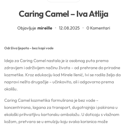
Sva ambalaža
Mentorski program
Mentorski program
Uvjeti sudjelovanja na edukacijama
Caring Camel – Iva Atlija
Sve sirovine
Airless boce
Mireille Loyalty
Pridruži se Mentorskom
Objavljuje
mireille
12.08.2025
0 Komentari
Aditivi
Boce
Teambuilding
Sve novosti
Održiva ljepota – bez kapi vode
Aktivne kozmetičke supstancije
Boce za pjenu
Ideja za Caring Camel nastala je iz osobnog puta prema
Formulacijski lab
Edukacije
zdravijem i održivijem načinu života – od prehrane do prirodne
Arome
Inhalatori
kozmetike. Kroz edukaciju kod Mirele Ilenić, Ivi se rodila želja da
napravi nešto drugačije – učinkovito, ali i odgovorno prema
Pregledaj epizode
Sirovine
Biljna ulja
okolišu.
YouTube
Recepture
Caring Camel kozmetika formulirana je bez vode –
Boje
koncentrirana, lagana za transport, dugotrajnija i pakirana u
Kapalice
Radionice
ekološki prihvatljivu kartonsku ambalažu. U doticaju s vlažnom
Cink
kožom, pretvara se u emulziju koju svaka korisnica može