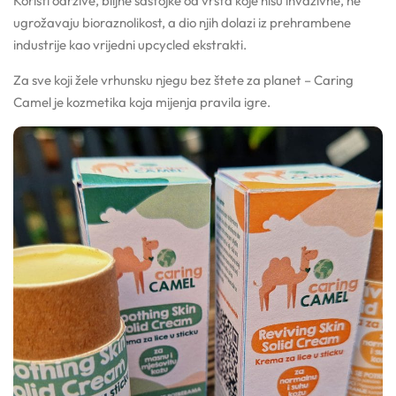
Koristi održive, biljne sastojke od vrsta koje nisu invazivne, ne
ugrožavaju bioraznolikost, a dio njih dolazi iz prehrambene
Kozmetički mirisi
industrije kao vrijedni upcycled ekstrakti.
Za sve koji žele vrhunsku njegu bez štete za planet – Caring
Macerati
Camel je kozmetika koja mijenja pravila igre.
Magnezij sulfati
Maslaci
Mica prahovi
Otapala