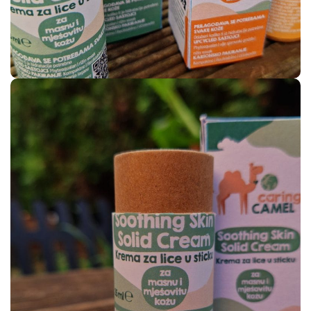
Pigmenti
Podloge
Pojačivači apsorpcije
Polimeri
Škrob
Soli
Solubilizatori
Surfaktanti