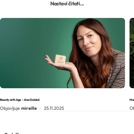
Nastavi čitati...
Beauty with Age – Ana Golubić
Mar
Objavljuje
mireille
25.11.2025
Ob