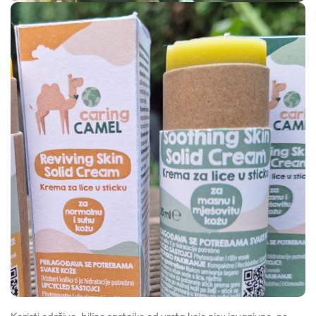
Gelovi
Gline
Hidrolati
Hijaluronske kiseline
Humektanti
Kelati
Kiseline
Konzervansi