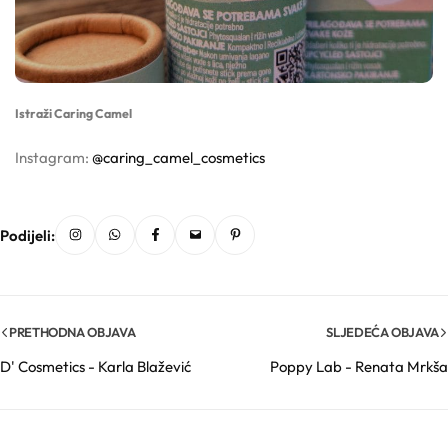
Trigliceridi
Vitamini
Istraži Caring Camel
Voskovi
Instagram:
@caring_camel_cosmetics
Podijeli:
PRETHODNA OBJAVA
SLJEDEĆA OBJAVA
D' Cosmetics - Karla Blažević
Poppy Lab - Renata Mrkša