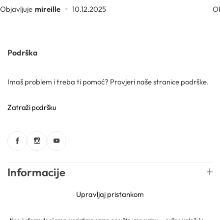
Objavljuje
mireille
10.12.2025
Ob
Podrška
Imaš problem i treba ti pomoć? Provjeri naše stranice podrške.
Zatraži podršku
Informacije
Upravljaj pristankom
Web trgovina