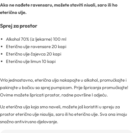
Ako ne nađete ravensaru, možete staviti niuali, saro ili ho
eterično ulje.
Kozmetički mirisi
Sprej za prostor
Macerati
Alkohol 70% (iz ljekarne) 100 ml
Magnezij sulfati
Eterično ulje ravensare 20 kapi
Eterično ulje čajevca 20 kapi
Eterično ulje limun 10 kapi
Maslaci
Mica prahovi
Vrlo jednostavno, eterična ulja nakapajte u alkohol, promućkajte i
pakirajte u bočicu sa sprej pumpicom. Prije špricanja promućkajte!
Ovime možete špricati prostor, radne površine I odjeću.
Uz eterična ulja koja smo naveli, možete još koristiti u spreju za
prostor eterično ulje niaulija, saro ili ho eterično ulje. Sva ona imaju
snažno antivirusno djelovanje.
Otapala