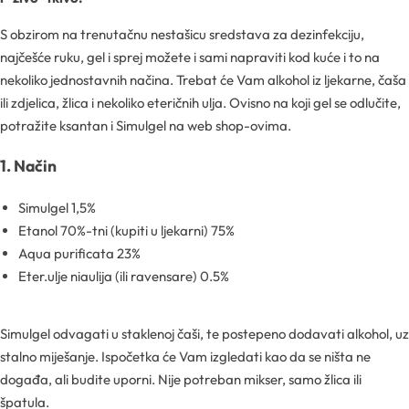
Ljekarničke ambalaže
Mentorski program
CO2 ekstrakti
S obzirom na trenutačnu nestašicu sredstava za dezinfekciju,
Lončići
najčešće ruku, gel i sprej možete i sami napraviti kod kuće i to na
Eksfolijatori
nekoliko jednostavnih načina. Trebat će Vam alkohol iz ljekarne, čaša
ili zdjelica, žlica i nekoliko eteričnih ulja. Ovisno na koji gel se odlučite,
Nastavci za boce
Mentorski program
Ekstrakti
potražite ksantan i Simulgel na web shop-ovima.
Brendovi
1. Način
Emolijenti
Pregledaj sve
Simulgel 1,5%
Emulgatori
Etanol 70%-tni (kupiti u ljekarni) 75%
Poklopci za lončiće
Aqua purificata 23%
Esteri
Eter.ulje niaulija (ili ravensare) 0.5%
Rolleri i stickovi
Farmaceutske sirovine
Simulgel odvagati u staklenoj čaši, te postepeno dodavati alkohol, uz
Stelle i sirupice
stalno miješanje. Ispočetka će Vam izgledati kao da se ništa ne
događa, ali budite uporni. Nije potreban mikser, samo žlica ili
špatula.