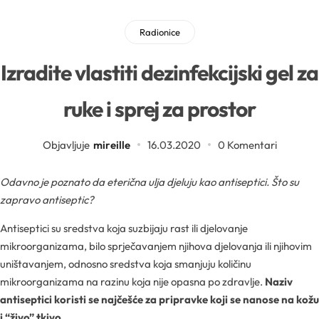
Sva ambalaža
Mentorski program
Mentorski program
Uvjeti sudjelovanja na edukacijama
Radionice
Sve sirovine
Airless boce
Mireille Loyalty
Pridruži se Mentorskom
Izradite vlastiti dezinfekcijski gel za
Aditivi
Boce
Teambuilding
ruke i sprej za prostor
Sve novosti
Aktivne kozmetičke supstancije
Boce za pjenu
Objavljuje
mireille
16.03.2020
0 Komentari
Formulacijski lab
Edukacije
Arome
Inhalatori
Odavno je poznato da eterična ulja djeluju kao antiseptici. Što su
zapravo antiseptic?
Pregledaj epizode
Sirovine
Biljna ulja
Antiseptici su sredstva koja suzbijaju rast ili djelovanje
YouTube
Recepture
mikroorganizama, bilo sprječavanjem njihova djelovanja ili njihovim
Boje
uništavanjem, odnosno sredstva koja smanjuju količinu
mikroorganizama na razinu koja nije opasna po zdravlje.
Naziv
Kapalice
Radionice
Cink
antiseptici koristi se najčešće za pripravke koji se nanose na kožu
i “živo” tkivo.