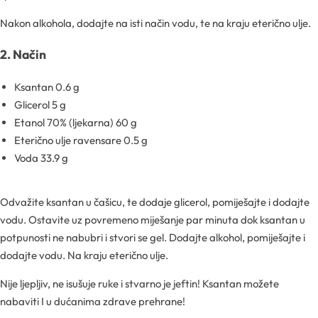
Nakon alkohola, dodajte na isti način vodu, te na kraju eterično ulje.
Gelovi
2. Način
Gline
Ksantan 0.6 g
Glicerol 5 g
Hidrolati
Etanol 70% (ljekarna) 60 g
Eterično ulje ravensare 0.5 g
Hijaluronske kiseline
Voda 33.9 g
Humektanti
Odvažite ksantan u čašicu, te dodaje glicerol, pomiješajte i dodajte
vodu. Ostavite uz povremeno miješanje par minuta dok ksantan u
Kelati
potpunosti ne nabubri i stvori se gel. Dodajte alkohol, pomiješajte i
dodajte vodu. Na kraju eterično ulje.
Kiseline
Nije ljepljiv, ne isušuje ruke i stvarno je jeftin! Ksantan možete
nabaviti I u dućanima zdrave prehrane!
Konzervansi