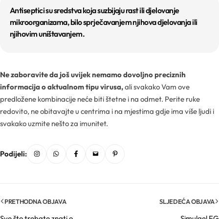
Pigmenti
Antiseptici su sredstva koja suzbijaju rast ili djelovanje
mikroorganizama, bilo sprječavanjem njihova djelovanja ili
njihovim uništavanjem.
Podloge
Pojačivači apsorpcije
Ne zaboravite da još uvijek nemamo dovoljno preciznih
informacija o aktualnom tipu virusa,
ali svakako Vam ove
Polimeri
predložene kombinacije neće biti štetne i na odmet. Perite ruke
redovito, ne obitavajte u centrima i na mjestima gdje ima više ljudi i
Škrob
svakako uzmite nešto za imunitet.
Soli
Podijeli:
Solubilizatori
Surfaktanti
PRETHODNA OBJAVA
SLJEDEĆA OBJAVA
Sve što trebate znati o
Simulgel EG