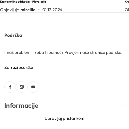
Kratka online edukacija – Plava linija
Kra
Objavljuje
mireille
01.12.2024
Ob
Kozmetički mirisi
Macerati
Podrška
Magnezij sulfati
Imaš problem i treba ti pomoć? Provjeri naše stranice podrške.
Maslaci
Zatraži podršku
Mica prahovi
Informacije
Upravljaj pristankom
Otapala
Web trgovina