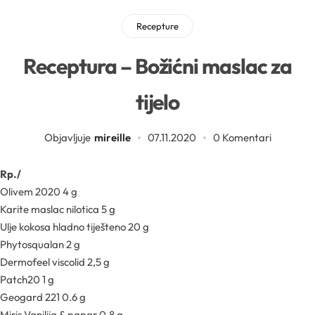
Sva ambalaža
Mentorski program
Mentorski program
Uvjeti sudjelovanja na edukacijama
Recepture
Sve sirovine
Receptura – Božićni maslac za
Airless boce
Mireille Loyalty
Pridruži se Mentorskom
tijelo
Aditivi
Boce
Teambuilding
Sve novosti
Objavljuje
mireille
07.11.2020
0 Komentari
Aktivne kozmetičke supstancije
Boce za pjenu
Formulacijski lab
Edukacije
Rp./
Arome
Inhalatori
Olivem 2020 4 g
Pregledaj epizode
Sirovine
Karite maslac nilotica 5 g
Biljna ulja
Ulje kokosa hladno tiješteno 20 g
YouTube
Recepture
Phytosqualan 2 g
Boje
Dermofeel viscolid 2,5 g
Patch20 1 g
Kapalice
Radionice
Cink
Geogard 221 0.6 g
Miris Vanilija & papar 0.8 g