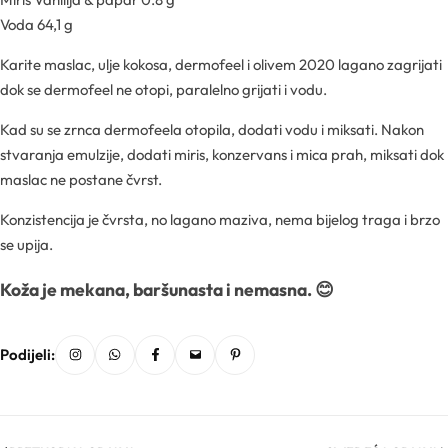
Ljekarničke ambalaže
Mentorski program
CO2 ekstrakti
Voda 64,1 g
Lončići
Karite maslac, ulje kokosa, dermofeel i olivem 2020 lagano zagrijati
Eksfolijatori
dok se dermofeel ne otopi, paralelno grijati i vodu.
Nastavci za boce
Kad su se zrnca dermofeela otopila, dodati vodu i miksati. Nakon
Mentorski program
Ekstrakti
Brendovi
stvaranja emulzije, dodati miris, konzervans i mica prah, miksati dok
maslac ne postane čvrst.
Emolijenti
Pregledaj sve
Konzistencija je čvrsta, no lagano maziva, nema bijelog traga i brzo
Emulgatori
se upija.
Poklopci za lončiće
Koža je mekana, baršunasta i nemasna. 😊
Esteri
Rolleri i stickovi
Farmaceutske sirovine
Podijeli:
Stelle i sirupice