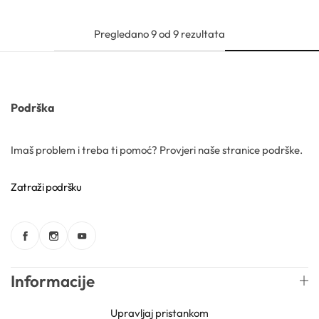
Trigliceridi
Pregledano
9
od
9
rezultata
Vitamini
Voskovi
Podrška
Imaš problem i treba ti pomoć? Provjeri naše stranice podrške.
Zatraži podršku
Informacije
Upravljaj pristankom