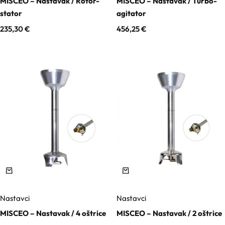
MISCEO – Nastavak / Rotor-
MISCEO – Nastavak / Turbo-
stator
agitator
Kozmetički mirisi
235,30
€
456,25
€
Macerati
Magnezij sulfati
Maslaci
Mica prahovi
Nastavci
Nastavci
Otapala
MISCEO – Nastavak / 4 oštrice
MISCEO – Nastavak / 2 oštrice