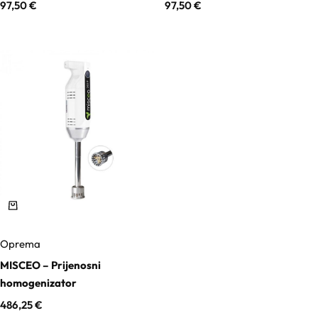
97,50
€
97,50
€
Pigmenti
Podloge
Pojačivači apsorpcije
Polimeri
Škrob
Soli
Oprema
Solubilizatori
MISCEO – Prijenosni
homogenizator
Surfaktanti
486,25
€