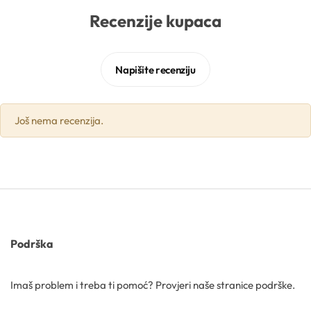
Recenzije kupaca
Gelovi
Napišite recenziju
Gline
Hidrolati
Još nema recenzija.
Hijaluronske kiseline
Humektanti
Kelati
Podrška
Kiseline
Imaš problem i treba ti pomoć? Provjeri naše stranice podrške.
Konzervansi