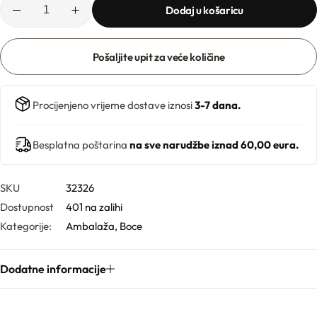
Ljekarničke ambalaže
Mentorski program
Dodaj u košaricu
CO2 ekstrakti
Lončići
Eksfolijatori
Pošaljite upit za veće količine
Nastavci za boce
Mentorski program
Ekstrakti
Procijenjeno vrijeme dostave iznosi
3-7 dana.
Brendovi
Emolijenti
Besplatna poštarina
na sve narudžbe iznad 60,00 eura.
Pregledaj sve
Emulgatori
Poklopci za lončiće
SKU
32326
Dostupnost
401 na zalihi
Esteri
Rolleri i stickovi
Kategorije:
Ambalaža
,
Boce
Farmaceutske sirovine
Stelle i sirupice
Dodatne informacije