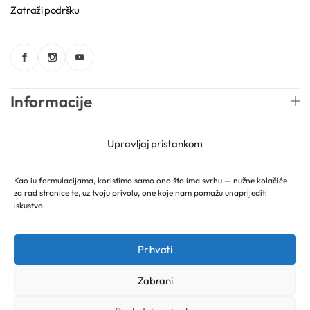
Zatraži podršku
Kozmetički mirisi
Macerati
Informacije
Magnezij sulfati
Web trgovina
Upravljaj pristankom
Maslaci
Newsletter
Kao iu formulacijama, koristimo samo ono što ima svrhu — nužne kolačiće
Mica prahovi
za rad stranice te, uz tvoju privolu, one koje nam pomažu unaprijediti
iskustvo.
Hrvatski
Mireille Lab © 2026 Lively Roasters d.o.o. Sva prava
Prihvati
pridržana.
Zabrani
Otapala