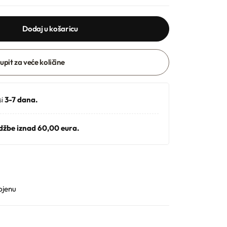
Dodaj u košaricu
 upit za veće količine
si
3-7 dana.
džbe iznad 60,00 eura.
pjenu