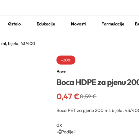
Ostalo
Edukacije
Novosti
Formulacije
Be
ml, bijela, 43/400
-20%
Boce
Boca HDPE za pjenu 200 
0,47
€
0,59
€
Boca PET za pjenu 200 ml, bijela, 43/40
QR
Podijeli