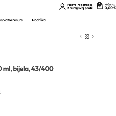
0
Košarica
Prijava i registracija
0,00
€
Kreiraj svoj profil
splatni resursi
Podrška
ml, bijela, 43/400
0