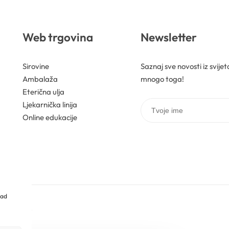
Web trgovina
Newsletter
Sirovine
Saznaj sve novosti iz svije
Ambalaža
mnogo toga!
Eterična ulja
Ljekarnička linija
Online edukacije
rad
pridržana.