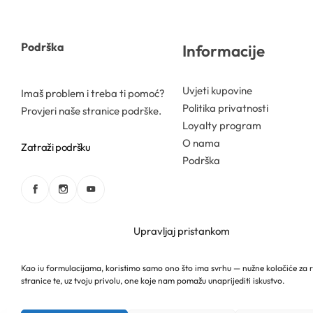
Gelovi
Podrška
Informacije
Gline
Uvjeti kupovine
Imaš problem i treba ti pomoć?
Politika privatnosti
Provjeri naše stranice podrške.
Hidrolati
Loyalty program
O nama
Zatraži podršku
Hijaluronske kiseline
Podrška
Humektanti
Kelati
Upravljaj pristankom
Kiseline
Kao iu formulacijama, koristimo samo ono što ima svrhu — nužne kolačiće za 
stranice te, uz tvoju privolu, one koje nam pomažu unaprijediti iskustvo.
Hrvatski
Mireille Lab © 2026 Lively Roasters d.o.o. Sva prava 
Konzervansi