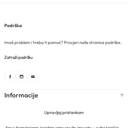
Gelovi
Podrška
Gline
Imaš problem i treba ti pomoć? Provjeri naše stranice podrške.
Hidrolati
Zatraži podršku
Hijaluronske kiseline
Humektanti
Informacije
Kelati
Kiseline
Web trgovina
Upravljaj pristankom
Konzervansi
Kao iu formulacijama, koristimo samo ono što ima svrhu — nužne kolačiće