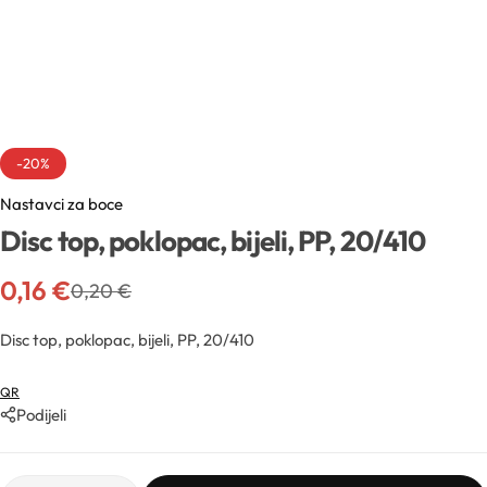
Sva ambalaža
Mentorski program
Mentorski program
Uvjeti sudjelovanja na edukacijama
Sve sirovine
Airless boce
Mireille Loyalty
Pridruži se Mentorskom
Aditivi
Boce
Teambuilding
-20%
Sve novosti
Nastavci za boce
Aktivne kozmetičke supstancije
Boce za pjenu
Disc top, poklopac, bijeli, PP, 20/410
Formulacijski lab
Edukacije
Arome
Inhalatori
0,16
€
0,20
€
Pregledaj epizode
Sirovine
Biljna ulja
Disc top, poklopac, bijeli, PP, 20/410
YouTube
Recepture
Boje
QR
Podijeli
Kapalice
Radionice
Cink