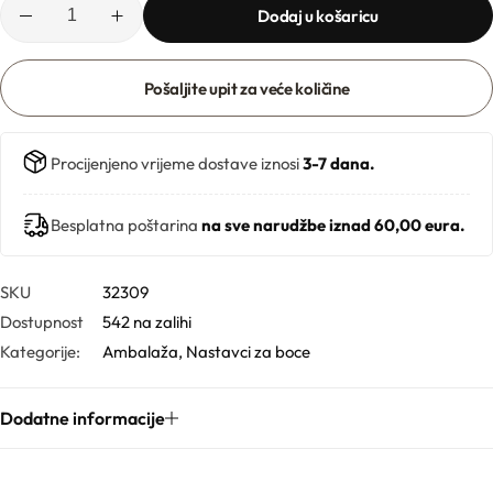
Ljekarničke ambalaže
Mentorski program
Dodaj u košaricu
CO2 ekstrakti
Lončići
Eksfolijatori
Pošaljite upit za veće količine
Nastavci za boce
Mentorski program
Ekstrakti
Procijenjeno vrijeme dostave iznosi
3-7 dana.
Brendovi
Emolijenti
Besplatna poštarina
na sve narudžbe iznad 60,00 eura.
Pregledaj sve
Emulgatori
Poklopci za lončiće
SKU
32309
Dostupnost
542 na zalihi
Esteri
Rolleri i stickovi
Kategorije:
Ambalaža
,
Nastavci za boce
Farmaceutske sirovine
Stelle i sirupice
Dodatne informacije