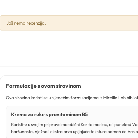
Gelovi
Još nema recenzija.
Gline
Hidrolati
Hijaluronske kiseline
Humektanti
Formulacije s ovom sirovinom
Ova sirovina koristi se u sljedećim formulacijama iz Mireille Lab biblio
Kelati
Krema za ruke s provitaminom B5
Kiseline
Koristite u svojim pripravcima obični Karite maslac, ali ponekad Va
baršunasta, nježna i ekstra brzo upijajuća tekstura odmah će Vas o
Konzervansi