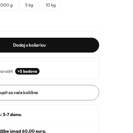
1000 g
5 kg
10 kg
Dodaj u košaricu
zaraditi
+5 bodova
 upit za veće količine
si
3-7 dana.
džbe iznad 60,00 eura.