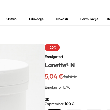
Ostalo
Edukacije
Novosti
Formulacije
Be
-20%
Emulgatori
Lanette® N
5,04
€
6,30
€
Emulgator U/V.
QR
Zapremina
100 G