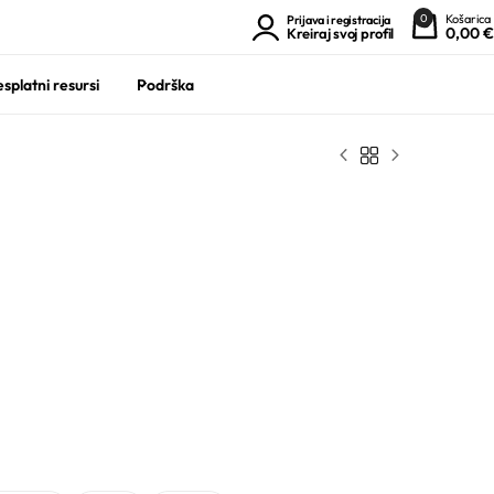
0
Košarica
Prijava i registracija
0,00
€
Kreiraj svoj profil
splatni resursi
Podrška