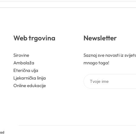
Web trgovina
Newsletter
Sirovine
Saznaj sve novosti iz svije
Ambalaža
mnogo toga!
Eterična ulja
Ljekarnička linija
Online edukacije
rad