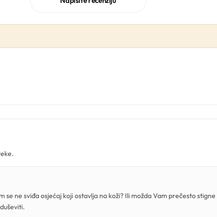
Napišite recenziju
teke.
m se ne sviđa osjećaj koji ostavlja na koži? Ili možda Vam prečesto stign
duševiti.