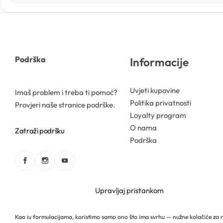
Kozmetički mirisi
Macerati
Podrška
Informacije
Magnezij sulfati
Uvjeti kupovine
Imaš problem i treba ti pomoć?
Politika privatnosti
Maslaci
Provjeri naše stranice podrške.
Loyalty program
O nama
Zatraži podršku
Mica prahovi
Podrška
Upravljaj pristankom
Otapala
Kao iu formulacijama, koristimo samo ono što ima svrhu — nužne kolačiće za 