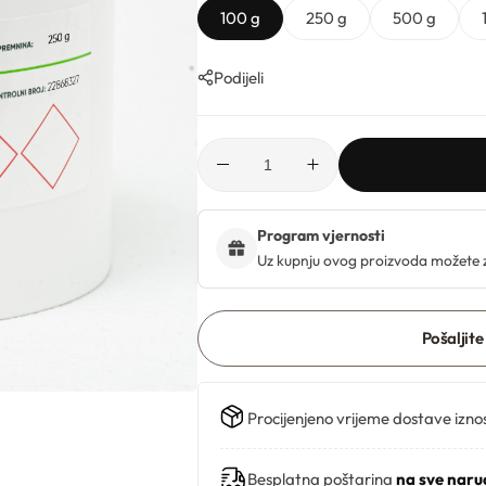
100 g
250 g
500 g
Podijeli
Program vjernosti
Uz kupnju ovog proizvoda možete 
Pošaljite
Procijenjeno vrijeme dostave izno
Besplatna poštarina
na sve naru