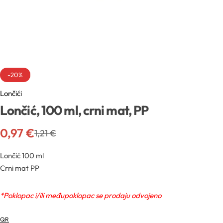
Sva ambalaža
Mentorski program
Mentorski program
Uvjeti sudjelovanja na edukacijama
Sve sirovine
Airless boce
Mireille Loyalty
Pridruži se Mentorskom
Aditivi
Boce
Teambuilding
-20%
Sve novosti
Lončići
Aktivne kozmetičke supstancije
Boce za pjenu
Lončić, 100 ml, crni mat, PP
Formulacijski lab
Edukacije
Arome
Inhalatori
0,97
€
1,21
€
Pregledaj epizode
Sirovine
Biljna ulja
Lončić 100 ml
Crni mat PP
YouTube
Recepture
Boje
*Poklopac i/ili međupoklopac se prodaju odvojeno
Kapalice
Radionice
Cink
QR