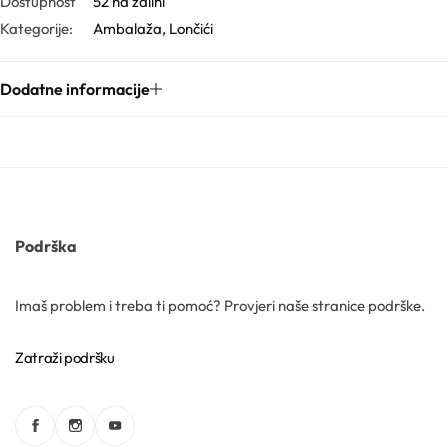
Dostupnost
52 na zalihi
0
Pigmenti
Kategorije:
Ambalaža
,
Lončići
0
m
Podloge
l
Dodatne informacije
Pojačivači apsorpcije
Polimeri
Škrob
Podrška
Soli
Imaš problem i treba ti pomoć? Provjeri naše stranice podrške.
Solubilizatori
Zatraži podršku
Surfaktanti