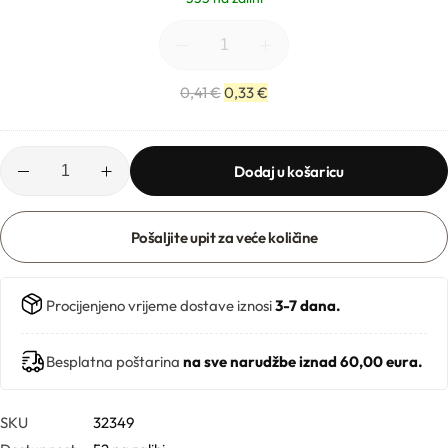
c
0
P
0
Kozmetički mirisi
P
m
c
l
0,41
€
0,33
€
Macerati
r
i
n
2
i
Magnezij sulfati
0
Dodaj u košaricu
m
0
a
Maslaci
m
t
Pošaljite upit za veće količine
l
,
Mica prahovi
1
0
Procijenjeno vrijeme dostave iznosi
3-7 dana.
0
m
Besplatna poštarina
na sve narudžbe iznad 60,00 eura.
l
i
Otapala
SKU
32349
2