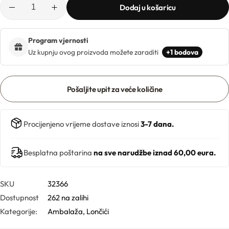
Ljekarničke ambalaže
Mentorski program
Dodaj u košaricu
CO2 ekstrakti
Lončići
Eksfolijatori
Program vjernosti
Uz kupnju ovog proizvoda možete zaraditi
+1 bodova
Nastavci za boce
Mentorski program
Ekstrakti
Brendovi
Pošaljite upit za veće količine
Emolijenti
Pregledaj sve
Procijenjeno vrijeme dostave iznosi
3-7 dana.
Emulgatori
Poklopci za lončiće
Besplatna poštarina
na sve narudžbe iznad 60,00 eura.
Esteri
Rolleri i stickovi
Farmaceutske sirovine
SKU
32366
Stelle i sirupice
Dostupnost
262 na zalihi
Kategorije:
Ambalaža
,
Lončići