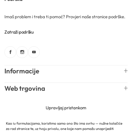
Kozmetički mirisi
Imaš problem i treba ti pomoć? Provjeri naše stranice podrške.
Macerati
Zatraži podršku
Magnezij sulfati
Maslaci
Informacije
Mica prahovi
Web trgovina
Newsletter
Upravljaj pristankom
Otapala
Kao iu formulacijama, koristimo samo ono što ima svrhu — nužne kolačiće
za rad stranice te, uz tvoju privolu, one koje nam pomažu unaprijediti
Hrvatski
Mireille Lab © 2026 Lively Roasters d.o.o. Sva prava