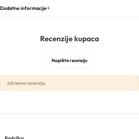
Dodatne informacije
Gelovi
Gline
Recenzije kupaca
Hidrolati
Napišite recenziju
Hijaluronske kiseline
Još nema recenzija.
Humektanti
Kelati
Kiseline
Konzervansi
Podrška