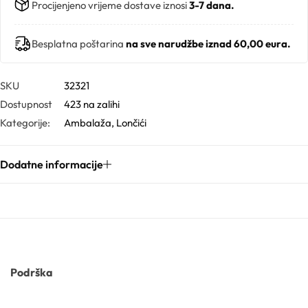
s
Procijenjeno vrijeme dostave iznosi
3-7 dana.
Trigliceridi
r
e
Besplatna poštarina
na sve narudžbe iznad 60,00 eura.
Vitamini
b
r
Voskovi
SKU
32321
n
Dostupnost
423 na zalihi
i
Kategorije:
Ambalaža
,
Lončići
,
7
0
Dodatne informacije
/
4
0
0
Podrška