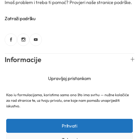
Imaš problem i treba ti pomoć? Provjeri naše stranice podrške.
Zatraži podršku
Informacije
Web trgovina
Upravljaj pristankom
Newsletter
Kao iu formulacijama, koristimo samo ono što ima svrhu — nužne kolačiće
za rad stranice te, uz tvoju privolu, one koje nam pomažu unaprijediti
iskustvo.
Hrvatski
Mireille Lab © 2026 Lively Roasters d.o.o. Sva prava
Prihvati
pridržana.