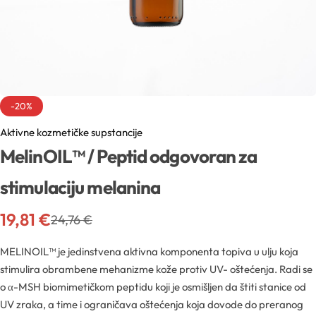
Sva ambalaža
Mentorski program
Mentorski program
Uvjeti sudjelovanja na edukacijama
Sve sirovine
Airless boce
Mireille Loyalty
Pridruži se Mentorskom
Aditivi
Boce
Teambuilding
-20%
Sve novosti
Aktivne kozmetičke supstancije
Aktivne kozmetičke supstancije
Boce za pjenu
MelinOIL™ / Peptid odgovoran za
Formulacijski lab
Edukacije
Arome
Inhalatori
stimulaciju melanina
Pregledaj epizode
Sirovine
19,81
€
Biljna ulja
24,76
€
YouTube
Recepture
MELINOIL™ je jedinstvena aktivna komponenta topiva u ulju koja
Boje
stimulira obrambene mehanizme kože protiv UV- oštećenja. Radi se
Kapalice
Radionice
o α-MSH biomimetičkom peptidu koji je osmišljen da štiti stanice od
Cink
UV zraka, a time i ograničava oštećenja koja dovode do preranog