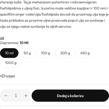
Ljekarničke ambalaže
Mentorski program
starenja kože. Taj je mehanizam patentiran i mikroemulgiran
CO2 ekstrakti
fosfolipidima u uljnoj fazi. Izuzetno mala veličina kapljice (< 100 nm) i
specifični omjer vode/ulja/fosfolipida dovodi do prozirnog ulja koje je
Lončići
Eksfolijatori
tada prikladno za prozirne uljne proizvode poput ulja za sunčanje i
ulja za njegu nakon sunčanja te uljnih seruma.
Nastavci za boce
Mentorski program
Ekstrakti
Brendovi
QR
Zapremina
10 Ml
Emolijenti
Pregledaj sve
10 ml
50 g
100 g
200 g
450 g
Emulgatori
1000 g
Poklopci za lončiće
Esteri
Podijeli
Rolleri i stickovi
Farmaceutske sirovine
Stelle i sirupice
Dodaj u košaricu