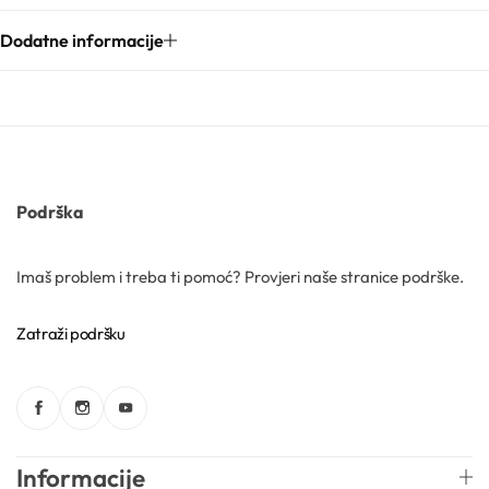
Dodatne informacije
Kozmetički mirisi
Macerati
Magnezij sulfati
Podrška
Maslaci
Imaš problem i treba ti pomoć? Provjeri naše stranice podrške.
Mica prahovi
Zatraži podršku
Otapala
Informacije