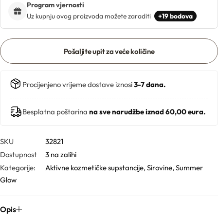
Program vjernosti
Uz kupnju ovog proizvoda možete zaraditi
+19 bodova
Gelovi
Pošaljite upit za veće količine
Gline
Hidrolati
Procijenjeno vrijeme dostave iznosi
3-7 dana.
Hijaluronske kiseline
Besplatna poštarina
na sve narudžbe iznad 60,00 eura.
Humektanti
SKU
32821
Dostupnost
3 na zalihi
Kelati
Kategorije:
Aktivne kozmetičke supstancije
,
Sirovine
,
Summer
Glow
Kiseline
Opis
Konzervansi