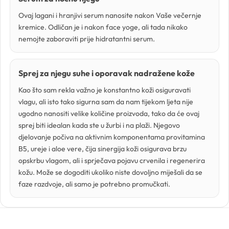
Trigliceridi
Ovaj lagani i hranjivi serum nanosite nakon Vaše večernje
kremice. Odličan je i nakon face yoge, ali tada nikako
Vitamini
nemojte zaboraviti prije hidratantni serum.
Voskovi
Sprej za njegu suhe i oporavak nadražene kože
Kao što sam rekla važno je konstantno koži osiguravati
vlagu, ali isto tako sigurna sam da nam tijekom ljeta nije
ugodno nanositi velike količine proizvoda, tako da će ovaj
sprej biti idealan kada ste u žurbi i na plaži. Njegovo
djelovanje počiva na aktivnim komponentama provitamina
B5, ureje i aloe vere, čija sinergija koži osigurava brzu
opskrbu vlagom, ali i sprječava pojavu crvenila i regenerira
kožu. Može se dogoditi ukoliko niste dovoljno miješali da se
faze razdvoje, ali samo je potrebno promučkati.