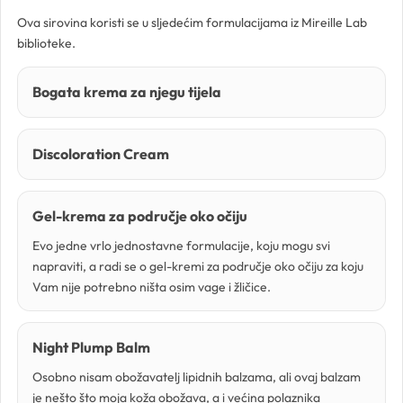
Ova sirovina koristi se u sljedećim formulacijama iz Mireille Lab
Kozmetički mirisi
biblioteke.
Macerati
Bogata krema za njegu tijela
Magnezij sulfati
Discoloration Cream
Maslaci
Gel-krema za područje oko očiju
Mica prahovi
Evo jedne vrlo jednostavne formulacije, koju mogu svi
napraviti, a radi se o gel-kremi za područje oko očiju za koju
Vam nije potrebno ništa osim vage i žličice.
Night Plump Balm
Otapala
Osobno nisam obožavatelj lipidnih balzama, ali ovaj balzam
je nešto što moja koža obožava, a i većina polaznika