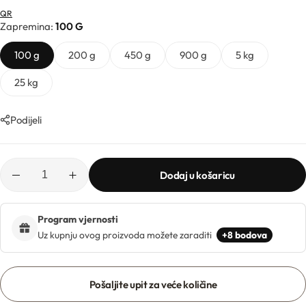
Ljekarničke ambalaže
Mentorski program
QR
CO2 ekstrakti
Zapremina
100 G
Lončići
Eksfolijatori
100 g
200 g
450 g
900 g
5 kg
Nastavci za boce
25 kg
Mentorski program
Ekstrakti
Brendovi
Podijeli
Emolijenti
Pregledaj sve
Emulgatori
Dodaj u košaricu
Poklopci za lončiće
Esteri
Rolleri i stickovi
Program vjernosti
Uz kupnju ovog proizvoda možete zaraditi
+8 bodova
Farmaceutske sirovine
Stelle i sirupice
Pošaljite upit za veće količine