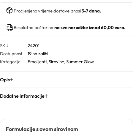
Procijenjeno vrijeme dostave iznosi
3-7 dana.
Gelovi
Besplatna poštarina
na sve narudžbe iznad 60,00 eura.
Gline
SKU
24201
Hidrolati
Dostupnost
19 na zalihi
Kategorije:
Emolijenti
,
Sirovine
,
Summer Glow
Hijaluronske kiseline
Opis
Humektanti
Dodatne informacije
Kelati
Kiseline
Formulacije s ovom sirovinom
Konzervansi