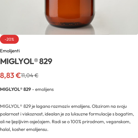
Sva ambalaža
Mentorski program
Mentorski program
Uvjeti sudjelovanja na edukacijama
Sve sirovine
Airless boce
Mireille Loyalty
Pridruži se Mentorskom
-20%
Aditivi
Boce
Teambuilding
Sve novosti
Emolijenti
MIGLYOL® 829
Aktivne kozmetičke supstancije
Boce za pjenu
Formulacijski lab
Edukacije
8,83
€
11,04
€
Arome
Inhalatori
Pregledaj epizode
Sirovine
MIGLYOL® 829
- emolijens
Biljna ulja
YouTube
Recepture
MIGLYOL® 829 je lagano razmaziv emolijens. Obzirom na svoju
Boje
polarnost i viskoznost, idealan je za luksuzne formulacije s bogatim,
ali ne ljepljivim osjećajem. Radi se o 100% prirodnom, veganskom,
Kapalice
Radionice
Cink
halal, kosher emolijensu.