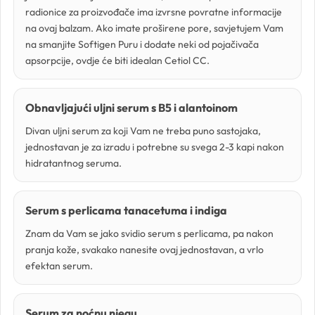
radionice za proizvođače ima izvrsne povratne informacije
Pigmenti
na ovaj balzam. Ako imate proširene pore, savjetujem Vam
na smanjite Softigen Puru i dodate neki od pojačivača
Podloge
apsorpcije, ovdje će biti idealan Cetiol CC.
Pojačivači apsorpcije
Obnavljajući uljni serum s B5 i alantoinom
Polimeri
Divan uljni serum za koji Vam ne treba puno sastojaka,
jednostavan je za izradu i potrebne su svega 2-3 kapi nakon
hidratantnog seruma.
Škrob
Soli
Serum s perlicama tanacetuma i indiga
Znam da Vam se jako svidio serum s perlicama, pa nakon
Solubilizatori
pranja kože, svakako nanesite ovaj jednostavan, a vrlo
efektan serum.
Surfaktanti
Serum za noćnu njegu