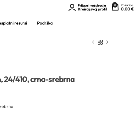
0
Košarica
Prijava i registracija
0,00
€
Kreiraj svoj profil
splatni resursi
Podrška
, 24/410, crna-srebrna
srebrna