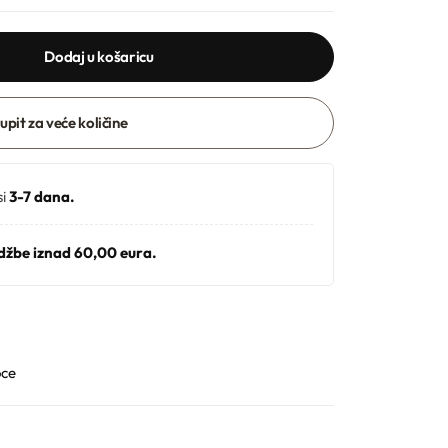
Dodaj u košaricu
 upit za veće količine
si
3-7 dana.
džbe iznad 60,00 eura.
oce