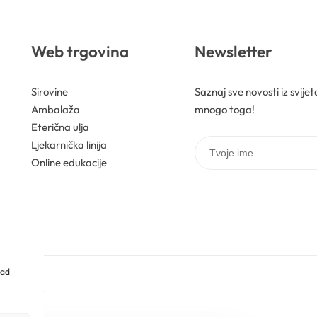
Web trgovina
Newsletter
Sirovine
Saznaj sve novosti iz svije
Ambalaža
mnogo toga!
Eterična ulja
Ljekarnička linija
Online edukacije
rad
pridržana.