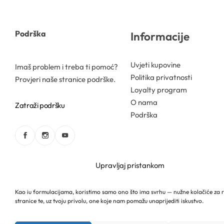
Gelovi
Podrška
Informacije
Gline
Uvjeti kupovine
Imaš problem i treba ti pomoć?
Politika privatnosti
Provjeri naše stranice podrške.
Hidrolati
Loyalty program
O nama
Zatraži podršku
Hijaluronske kiseline
Podrška
Humektanti
Kelati
Upravljaj pristankom
Kiseline
Kao iu formulacijama, koristimo samo ono što ima svrhu — nužne kolačiće za 
stranice te, uz tvoju privolu, one koje nam pomažu unaprijediti iskustvo.
Hrvatski
Mireille Lab © 2026 Lively Roasters d.o.o. Sva prava 
Konzervansi