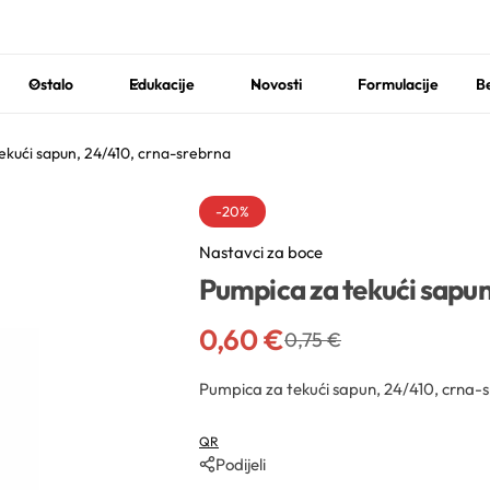
Ostalo
Edukacije
Novosti
Formulacije
Be
ekući sapun, 24/410, crna-srebrna
-20%
Nastavci za boce
Pumpica za tekući sapun
0,60
€
0,75
€
Pumpica za tekući sapun, 24/410, crna-
QR
Podijeli