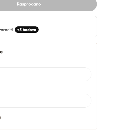
Rasprodano
zaraditi
+3 bodova
je