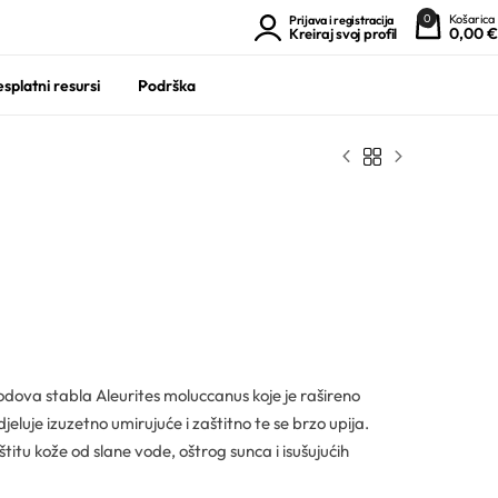
0
Košarica
Prijava i registracija
0,00
€
Kreiraj svoj profil
splatni resursi
Podrška
plodova stabla Aleurites moluccanus koje je rašireno
djeluje izuzetno umirujuće i zaštitno te se brzo upija.
titu kože od slane vode, oštrog sunca i isušujućih