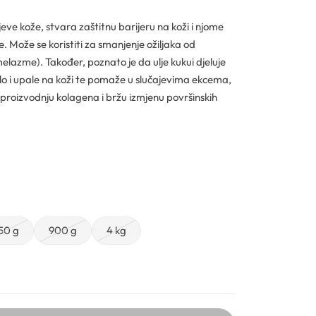
ojeve kože, stvara zaštitnu barijeru na koži i njome
 Može se koristiti za smanjenje ožiljaka od
elazme). Također, poznato je da ulje kukui djeluje
nilo i upale na koži te pomaže u slučajevima ekcema,
i proizvodnju kolagena i bržu izmjenu površinskih
50 g
900 g
4 kg