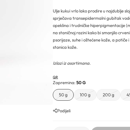
Ulje kukui vrlo lako prodire u najdublje sl
sprječava transepidermalni gubitak vode.
opeklina i trudničke hiperpigmentacije (m
na staničnoj razini kako bi smanjilo crve
psorijaze, suhe i oštećene kože, a potiče 
stanica kože.
Izlazi iz asortimana.
QR
Zapremina
50 G
50 g
100 g
200 g
4
Podijeli