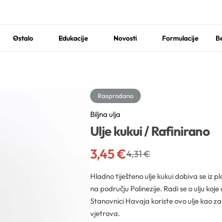
Ostalo
Edukacije
Novosti
Formulacije
Be
Rasprodano
Biljna ulja
Ulje kukui / Rafinirano
3,45
€
4,31
€
Hladno tiješteno ulje kukui dobiva se iz 
na području Polinezije. Radi se o ulju koje 
Stanovnici Havaja koriste ovo ulje kao zaš
vjetrova.