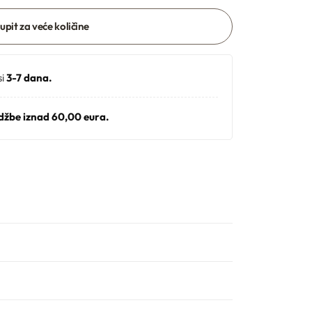
 upit za veće količine
si
3-7 dana.
džbe iznad 60,00 eura.