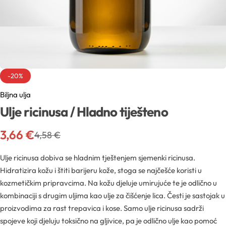
Sva ambalaža
Mentorski program
Mentorski program
Uvjeti sudjelovanja na edukacijama
Sve sirovine
Airless boce
Mireille Loyalty
Pridruži se Mentorskom
Aditivi
Boce
Teambuilding
-20%
Sve novosti
Biljna ulja
Aktivne kozmetičke supstancije
Boce za pjenu
Ulje ricinusa / Hladno tiješteno
Formulacijski lab
Edukacije
Arome
Inhalatori
3,66
€
4,58
€
Pregledaj epizode
Sirovine
Biljna ulja
Ulje ricinusa dobiva se hladnim tještenjem sjemenki ricinusa.
Hidratizira kožu i štiti barijeru kože, stoga se najčešće koristi u
YouTube
Recepture
Boje
kozmetičkim pripravcima. Na kožu djeluje umirujuće te je odlično u
kombinaciji s drugim uljima kao ulje za čišćenje lica. Česti je sastojak u
Kapalice
Radionice
proizvodima za rast trepavica i kose. Samo ulje ricinusa sadrži
Cink
spojeve koji djeluju toksično na gljivice, pa je odlično ulje kao pomoć