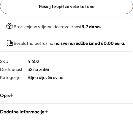
Pošaljite upit za veće količine
Gelovi
Procijenjeno vrijeme dostave iznosi
3-7 dana.
Gline
Besplatna poštarina
na sve narudžbe iznad 60,00 eura.
Hidrolati
SKU
41602
Hijaluronske kiseline
Dostupnost
32 na zalihi
Kategorije:
Biljna ulja
,
Sirovine
Humektanti
Opis
Kelati
Dodatne informacije
Kiseline
Konzervansi