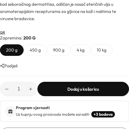
Ljekarničke ambalaže
Mentorski program
kod seboroičnog dermatitisa, odličan je nosač eteričnih ulja u
CO2 ekstrakti
aromaterapijskim recepturama za gljivice na koži i noktima te
Lončići
virusne bradavice.
Eksfolijatori
QR
Nastavci za boce
Zapremina
200 G
Mentorski program
Ekstrakti
Brendovi
200 g
450 g
900 g
4 kg
10 kg
Emolijenti
Pregledaj sve
Podijeli
Emulgatori
Poklopci za lončiće
Esteri
Dodaj u košaricu
Rolleri i stickovi
Farmaceutske sirovine
Stelle i sirupice
Program vjernosti
Uz kupnju ovog proizvoda možete zaraditi
+3 bodova