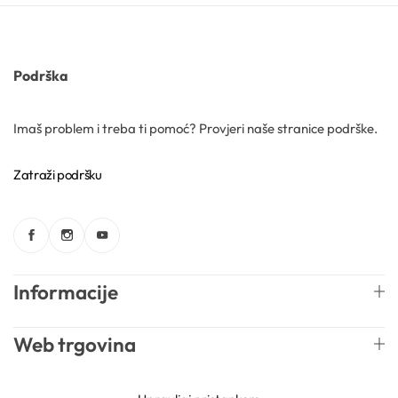
Kozmetički mirisi
Podrška
Macerati
Imaš problem i treba ti pomoć? Provjeri naše stranice podrške.
Magnezij sulfati
Zatraži podršku
Maslaci
Mica prahovi
Informacije
Web trgovina
Otapala
Newsletter