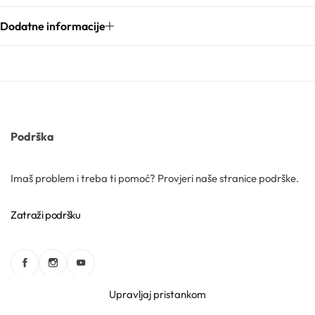
Dodatne informacije
Kozmetički mirisi
Macerati
Magnezij sulfati
Podrška
Maslaci
Imaš problem i treba ti pomoć? Provjeri naše stranice podrške.
Mica prahovi
Zatraži podršku
Otapala
Upravljaj pristankom
Informacije