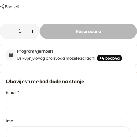
Ljekarničke ambalaže
Mentorski program
Podijeli
CO2 ekstrakti
Lončići
Eksfolijatori
Rasprodano
Nastavci za boce
Mentorski program
Ekstrakti
Brendovi
Program vjernosti
Emolijenti
Uz kupnju ovog proizvoda možete zaraditi
+4 bodova
Pregledaj sve
Emulgatori
Poklopci za lončiće
Obavijesti me kad dođe na stanje
Esteri
Email *
Rolleri i stickovi
Farmaceutske sirovine
Stelle i sirupice
Ime