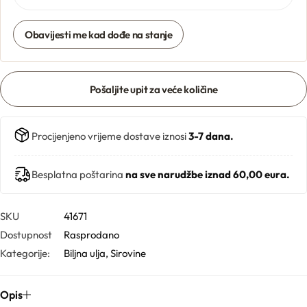
Obavijesti me kad dođe na stanje
Gelovi
Gline
Pošaljite upit za veće količine
Hidrolati
Procijenjeno vrijeme dostave iznosi
3-7 dana.
Hijaluronske kiseline
Besplatna poštarina
na sve narudžbe iznad 60,00 eura.
Humektanti
SKU
41671
Kelati
Dostupnost
Rasprodano
Kategorije:
Biljna ulja
,
Sirovine
Kiseline
Opis
Konzervansi