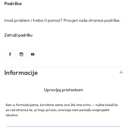
Podrška
Gelovi
Imaš problem i treba ti pomoć? Provjeri naše stranice podrške.
Gline
Zatraži podršku
Hidrolati
Hijaluronske kiseline
Informacije
Humektanti
Web trgovina
Upravljaj pristankom
Kelati
Newsletter
Kao iu formulacijama, koristimo samo ono što ima svrhu — nužne kolačiće
Kiseline
za rad stranice te, uz tvoju privolu, one koje nam pomažu unaprijediti
iskustvo.
Konzervansi