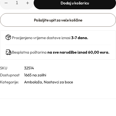
Ljekarničke ambalaže
Mentorski program
Dodaj u košaricu
CO2 ekstrakti
Lončići
Pošaljite upit za veće količine
Eksfolijatori
Nastavci za boce
Mentorski program
Ekstrakti
Procijenjeno vrijeme dostave iznosi
3-7 dana.
Brendovi
Emolijenti
Besplatna poštarina
na sve narudžbe iznad 60,00 eura.
Pregledaj sve
Emulgatori
Poklopci za lončiće
SKU
32514
Dostupnost
1665 na zalihi
Esteri
Kategorije:
Ambalaža
,
Nastavci za boce
Rolleri i stickovi
Farmaceutske sirovine
Stelle i sirupice