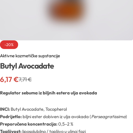
Sva ambalaža
Mentorski program
Mentorski program
Uvjeti sudjelovanja na edukacijama
Sve sirovine
Airless boce
Mireille Loyalty
Pridruži se Mentorskom
Aditivi
Boce
Teambuilding
-20%
Sve novosti
Aktivne kozmetičke supstancije
Aktivne kozmetičke supstancije
Boce za pjenu
Butyl Avocadate
Formulacijski lab
Edukacije
Arome
Inhalatori
6,17
€
7,71
€
Pregledaj epizode
Sirovine
Biljna ulja
Regulator sebuma iz biljnih estera ulja avokada
YouTube
Recepture
Boje
INCI:
Butyl Avocadate, Tocopherol
Podrijetlo:
biljni ester dobiven iz ulja avokada (
Perseagratissima
)
Kapalice
Radionice
Cink
Preporučena koncentracija:
0,5–2 %
Topljivost:
liposolubilno / topljivo u uljnoj fazi