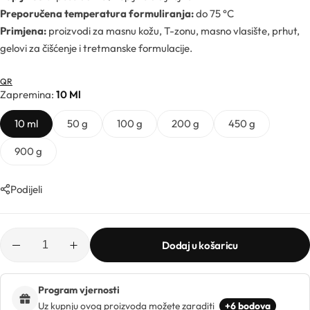
Ljekarničke ambalaže
Mentorski program
Preporučena temperatura formuliranja:
do 75 °C
CO2 ekstrakti
Primjena:
proizvodi za masnu kožu, T-zonu, masno vlasište, prhut,
Lončići
gelovi za čišćenje i tretmanske formulacije.
Eksfolijatori
Nastavci za boce
QR
Mentorski program
Ekstrakti
Zapremina
10 Ml
Brendovi
10 ml
50 g
100 g
200 g
450 g
Emolijenti
Pregledaj sve
900 g
Emulgatori
Poklopci za lončiće
Podijeli
Esteri
Rolleri i stickovi
Farmaceutske sirovine
Dodaj u košaricu
Stelle i sirupice
Program vjernosti
Uz kupnju ovog proizvoda možete zaraditi
+6 bodova