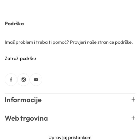
Kozmetički mirisi
Podrška
Macerati
Imaš problem i treba ti pomoć? Provjeri naše stranice podrške.
Magnezij sulfati
Zatraži podršku
Maslaci
Mica prahovi
Informacije
Web trgovina
Otapala
Newsletter
Upravljaj pristankom