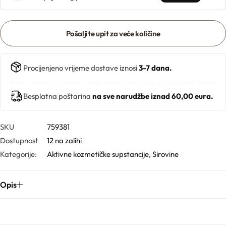
Gelovi
Pošaljite upit za veće količine
Gline
Procijenjeno vrijeme dostave iznosi
3-7 dana.
Hidrolati
Besplatna poštarina
na sve narudžbe iznad 60,00 eura.
Hijaluronske kiseline
SKU
759381
Humektanti
Dostupnost
12 na zalihi
Kategorije:
Aktivne kozmetičke supstancije
,
Sirovine
Kelati
Opis
Kiseline
Konzervansi